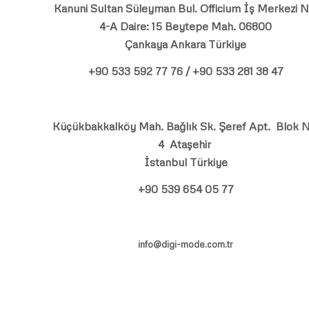
Kanuni Sultan Süleyman Bul. Officium İş Merkezi N
4-A Daire: 15 Beytepe Mah. 06800
Çankaya Ankara Türkiye
+90 533 592 77 76 / +90 533 281 38 47
Küçükbakkalköy Mah. Bağlık Sk. Şeref Apt. Blok N
4 Ataşehir
İstanbul Türkiye
+90 539 654 05 77
info@digi-mode.com.tr