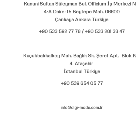
Kanuni Sultan Süleyman Bul. Officium İş Merkezi N
4-A Daire: 15 Beytepe Mah. 06800
Çankaya Ankara Türkiye
+90 533 592 77 76 / +90 533 281 38 47
Küçükbakkalköy Mah. Bağlık Sk. Şeref Apt. Blok N
4 Ataşehir
İstanbul Türkiye
+90 539 654 05 77
info@digi-mode.com.tr