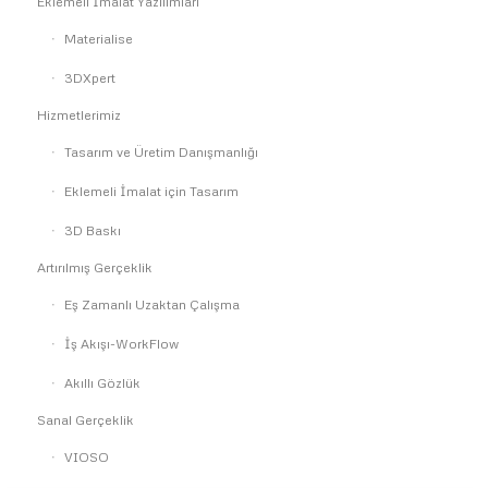
Eklemeli İmalat Yazılımları
Materialise
3DXpert
Hizmetlerimiz
Tasarım ve Üretim Danışmanlığı
Eklemeli İmalat için Tasarım
3D Baskı
Artırılmış Gerçeklik
Eş Zamanlı Uzaktan Çalışma
İş Akışı-WorkFlow
Akıllı Gözlük
Sanal Gerçeklik
VIOSO