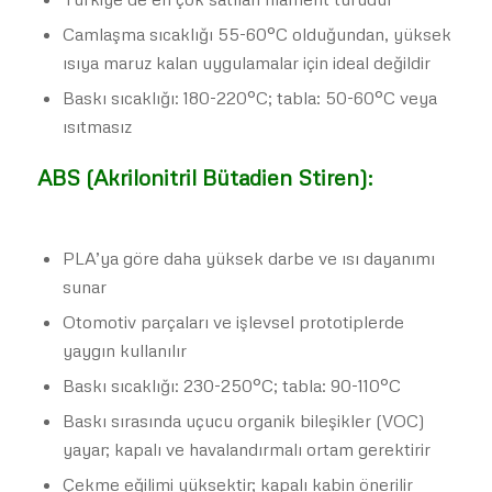
Camlaşma sıcaklığı 55-60°C olduğundan, yüksek
ısıya maruz kalan uygulamalar için ideal değildir
Baskı sıcaklığı: 180-220°C; tabla: 50-60°C veya
ısıtmasız
ABS (Akrilonitril Bütadien Stiren):
PLA’ya göre daha yüksek darbe ve ısı dayanımı
sunar
Otomotiv parçaları ve işlevsel prototiplerde
yaygın kullanılır
Baskı sıcaklığı: 230-250°C; tabla: 90-110°C
Baskı sırasında uçucu organik bileşikler (VOC)
yayar; kapalı ve havalandırmalı ortam gerektirir
Çekme eğilimi yüksektir; kapalı kabin önerilir