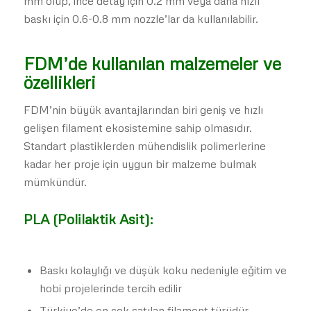
mm olup, ince detay için 0.2 mm veya daha hızlı
baskı için 0.6-0.8 mm nozzle’lar da kullanılabilir.
FDM’de kullanılan malzemeler ve
özellikleri
FDM’nin büyük avantajlarından biri geniş ve hızlı
gelişen filament ekosistemine sahip olmasıdır.
Standart plastiklerden mühendislik polimerlerine
kadar her proje için uygun bir malzeme bulmak
mümkündür.
PLA (Polilaktik Asit):
Baskı kolaylığı ve düşük koku nedeniyle eğitim ve
hobi projelerinde tercih edilir
Türkiye’de en çok satılan filament türüdür