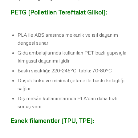
PETG (Polietilen Tereftalat Glikol):
PLA ile ABS arasında mekanik ve ısıl dayanım
dengesi sunar
Gıda ambalajlarında kullanılan PET bazlı yapısıyla
kimyasal dayanımı iyidir
Baskı sıcaklığı: 220-245°C; tabla: 70-80°C
Düşük koku ve minimal çekme ile baskı kolaylığı
sağlar
Dış mekân kullanımlarında PLA’dan daha hızlı
sonuç verir
Esnek filamentler (TPU, TPE):