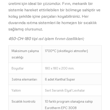
üretimi için ideal bir çözümdür. Fırın, mekanik bir
sistemle hareket ettirilebilen bir bölmeye sahiptir ve
kolay şekilde içine parçaları koyabilirsiniz. Her
duvarında ısıtma sistemleri ile homejen bir sıcaklık
sağlamış olursunuz.
450-CH-180 tipi ısıl işlem fırının özellikleri;
Maksimum çalışma
1700°C (oksitleyici atmosfer)
sıcaklığı
Boyutlar
180 x 180 x 200 mm.
Isıtma elemanları
6 adet Kanthal Super
Yalıtım
Sert Seramik Elyaf Levhalar
Sıcaklık kontrolü
10 farklı program olanağına sahip
Eurotherm EPC 3008