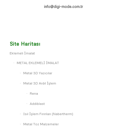
info@digi-mode.com.tr
Site Haritası
Eklemeli İmalat
METAL EKLEMELİ İMALAT
Metal 3D Yazıcılar
Metal 3D Ardıl İşlem
Rena
Addiblast
Isıl İşlem Fırınları (Nabertherm)
Metal Toz Malzemeler