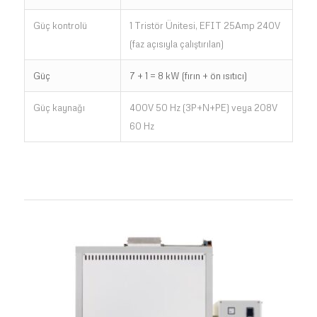
Güç kontrolü
1 Tristör Ünitesi, EFIT 25Amp 240V
(faz açısıyla çalıştırılan)
Güç
7 + 1 = 8 kW (fırın + ön ısıtıcı)
Güç kaynağı
400V 50 Hz (3P+N+PE) veya 208V
60 Hz