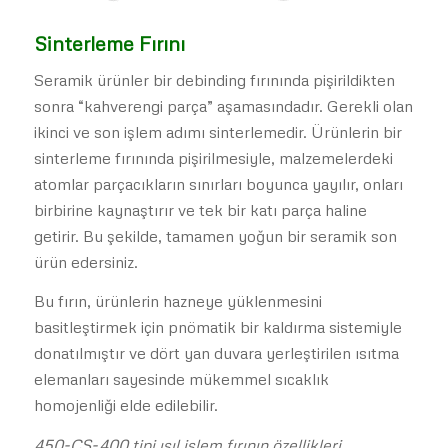
Sinterleme Fırını
Seramik ürünler bir debinding fırınında pişirildikten
sonra “kahverengi parça” aşamasındadır. Gerekli olan
ikinci ve son işlem adımı sinterlemedir. Ürünlerin bir
sinterleme fırınında pişirilmesiyle, malzemelerdeki
atomlar parçacıkların sınırları boyunca yayılır, onları
birbirine kaynaştırır ve tek bir katı parça haline
getirir. Bu şekilde, tamamen yoğun bir seramik son
ürün edersiniz.
Bu fırın, ürünlerin hazneye yüklenmesini
basitleştirmek için pnömatik bir kaldırma sistemiyle
donatılmıştır ve dört yan duvara yerleştirilen ısıtma
elemanları sayesinde mükemmel sıcaklık
homojenliği elde edilebilir.
450-CS-400 tipi ısıl işlem fırının özellikleri