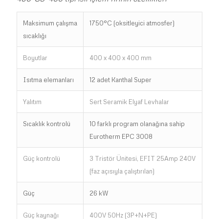
Maksimum çalışma
1750°C (oksitleyici atmosfer)
sıcaklığı
Boyutlar
400 x 400 x 400 mm
Isıtma elemanları
12 adet Kanthal Super
Yalıtım
Sert Seramik Elyaf Levhalar
Sıcaklık kontrolü
10 farklı program olanağına sahip
Eurotherm EPC 3008
Güç kontrolü
3 Tristör Ünitesi, EFIT 25Amp 240V
(faz açısıyla çalıştırılan)
Güç
26 kW
Güç kaynağı
400V 50Hz (3P+N+PE)