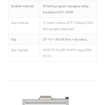
Sıcaklık kontrolü
10 farklı program olanağına sahip
Eurotherm EPC 3008
Güç kontrolü
3 Tristör Ünitesi, EFIT 25Amp 240V
(faz açısıyla çalıştırılan)
Güç
27 + 3 = 30 kW (fırın + ön ısıtıcı)
Güç kaynağı
400V 50 Hz (3P+N+PE) veya 208V
60 Hz