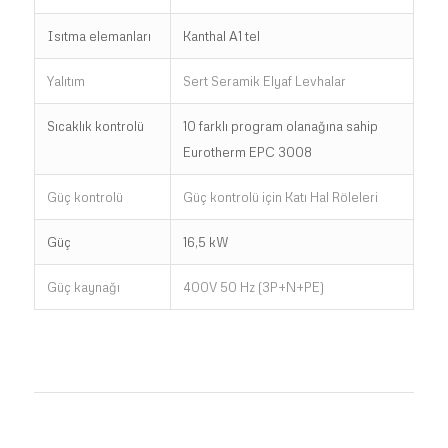
Isıtma elemanları
Kanthal A1 tel
Yalıtım
Sert Seramik Elyaf Levhalar
Sıcaklık kontrolü
10 farklı program olanağına sahip
Eurotherm EPC 3008
Güç kontrolü
Güç kontrolü için Katı Hal Röleleri
Güç
16,5 kW
Güç kaynağı
400V 50 Hz (3P+N+PE)