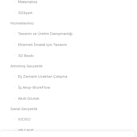
Materialise
3DXpert
Hizmetlerimiz
Tasarım ve Üretim Danışmanlığı
Eklemeli İmalat için Tasarım
3D Baskı
Artırılmış Gerçeklik
Eş Zamanlı Uzaktan Çalışma
İş Akışı-WorkFlow
Akıllı Gözlük
Sanal Gerçeklik
VIOSO
VR CAVE