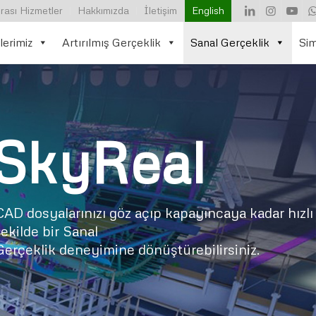
rası Hizmetler
Hakkımızda
İletişim
English
lerimiz
Artırılmış Gerçeklik
Sanal Gerçeklik
Si
SkyReal
CAD dosyalarınızı göz açıp kapayıncaya kadar hızlı
şekilde bir Sanal
Gerçeklik deneyimine dönüştürebilirsiniz.