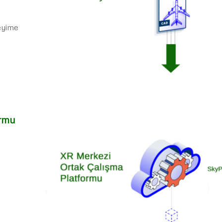
eyime
ormu