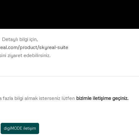
Detaylı bilgi için,
real.com/product/skyreal-suite
ini ziyaret edebilirsiniz.
a fazla bilgi almak isterseniz lütfen
bizimle iletişime geçiniz.
digiMODE iletişim