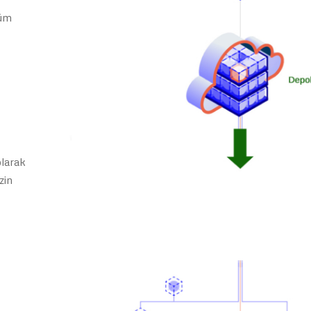
tüm
olarak
zin