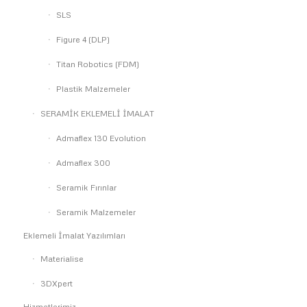
SLS
Figure 4 (DLP)
Titan Robotics (FDM)
Plastik Malzemeler
SERAMİK EKLEMELİ İMALAT
Admaflex 130 Evolution
Admaflex 300
Seramik Fırınlar
Seramik Malzemeler
Eklemeli İmalat Yazılımları
Materialise
3DXpert
Hizmetlerimiz