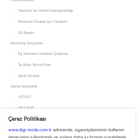
Tasarım ve Üretim Danışmanlığı
Eklemeli İmalat için Tasarım
3D Baskı
Artırılmış Gerçeklik
Eş Zamanlı Uzaktan Çalışma
İş Akışı-WorkFlow
Akıllı Gözlük
Sanal Gerçeklik
VIOSO
VR CAVE
Çerez Politikası
SkyReal
Simülasyon
www.digi-mode.com.tr
adresinde, ziyaretçilerimizin kullanım
deneyimini iyileştirmek ve sizlere daha iyi hizmet sunabilmek