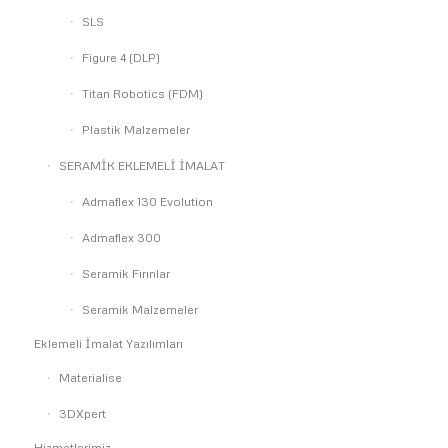
SLS
Figure 4 (DLP)
Titan Robotics (FDM)
Plastik Malzemeler
SERAMİK EKLEMELİ İMALAT
Admaflex 130 Evolution
Admaflex 300
Seramik Fırınlar
Seramik Malzemeler
Eklemeli İmalat Yazılımları
Materialise
3DXpert
Hizmetlerimiz