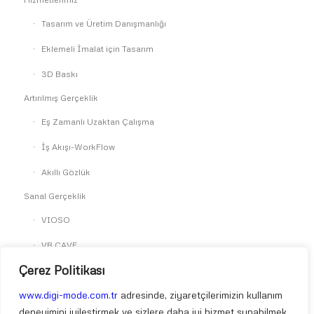
Tasarım ve Üretim Danışmanlığı
Eklemeli İmalat için Tasarım
3D Baskı
Artırılmış Gerçeklik
Eş Zamanlı Uzaktan Çalışma
İş Akışı-WorkFlow
Akıllı Gözlük
Sanal Gerçeklik
VIOSO
VR CAVE
Çerez Politikası
SkyReal
Simülasyon
www.digi-mode.com.tr
adresinde, ziyaretçilerimizin kullanım
deneyimini iyileştirmek ve sizlere daha iyi hizmet sunabilmek