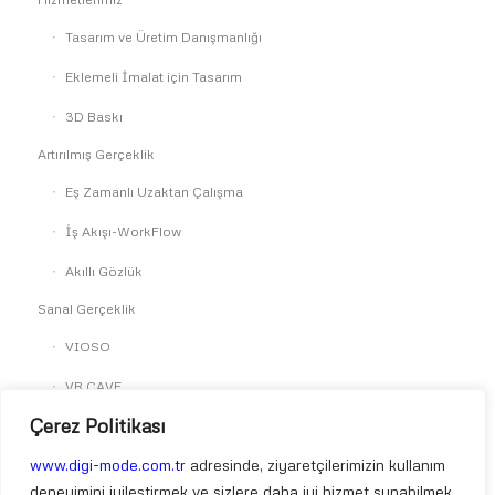
Tasarım ve Üretim Danışmanlığı
Eklemeli İmalat için Tasarım
3D Baskı
Artırılmış Gerçeklik
Eş Zamanlı Uzaktan Çalışma
İş Akışı-WorkFlow
Akıllı Gözlük
Sanal Gerçeklik
VIOSO
VR CAVE
Çerez Politikası
SkyReal
Simülasyon
www.digi-mode.com.tr
adresinde, ziyaretçilerimizin kullanım
deneyimini iyileştirmek ve sizlere daha iyi hizmet sunabilmek