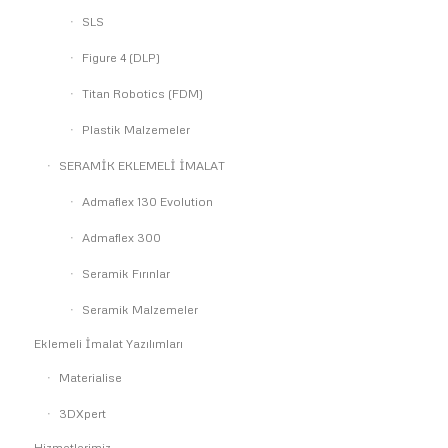
SLS
Figure 4 (DLP)
Titan Robotics (FDM)
Plastik Malzemeler
SERAMİK EKLEMELİ İMALAT
Admaflex 130 Evolution
Admaflex 300
Seramik Fırınlar
Seramik Malzemeler
Eklemeli İmalat Yazılımları
Materialise
3DXpert
Hizmetlerimiz