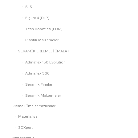
SLS
Figure 4 (DLP)
Titan Robotics (FDM)
Plastik Malzemeler
SERAMİK EKLEMELİ İMALAT
Admaflex 130 Evolution
Admaflex 300
Seramik Fırınlar
Seramik Malzemeler
Eklemeli İmalat Yazılımları
Materialise
3DXpert
Hizmetlerimiz