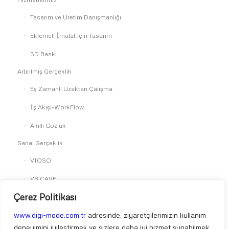
Tasarım ve Üretim Danışmanlığı
Eklemeli İmalat için Tasarım
3D Baskı
Artırılmış Gerçeklik
Eş Zamanlı Uzaktan Çalışma
İş Akışı-WorkFlow
Akıllı Gözlük
Sanal Gerçeklik
VIOSO
VR CAVE
Çerez Politikası
SkyReal
Simülasyon
www.digi-mode.com.tr
adresinde, ziyaretçilerimizin kullanım
deneyimini iyileştirmek ve sizlere daha iyi hizmet sunabilmek