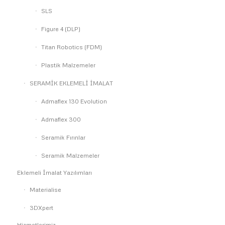
SLS
Figure 4 (DLP)
Titan Robotics (FDM)
Plastik Malzemeler
SERAMİK EKLEMELİ İMALAT
Admaflex 130 Evolution
Admaflex 300
Seramik Fırınlar
Seramik Malzemeler
Eklemeli İmalat Yazılımları
Materialise
3DXpert
Hizmetlerimiz