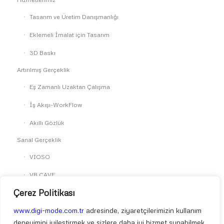
Tasarım ve Üretim Danışmanlığı
Eklemeli İmalat için Tasarım
3D Baskı
Artırılmış Gerçeklik
Eş Zamanlı Uzaktan Çalışma
İş Akışı-WorkFlow
Akıllı Gözlük
Sanal Gerçeklik
VIOSO
VR CAVE
Çerez Politikası
SkyReal
Simülasyon
www.digi-mode.com.tr
adresinde, ziyaretçilerimizin kullanım
deneyimini iyileştirmek ve sizlere daha iyi hizmet sunabilmek