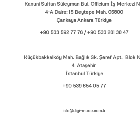
Kanuni Sultan Süleyman Bul. Officium İş Merkezi N
4-A Daire: 15 Beytepe Mah. 06800
Çankaya Ankara Türkiye
+90 533 592 77 76 / +90 533 281 38 47
Küçükbakkalköy Mah. Bağlık Sk. Şeref Apt. Blok N
4 Ataşehir
İstanbul Türkiye
+90 539 654 05 77
info@digi-mode.com.tr